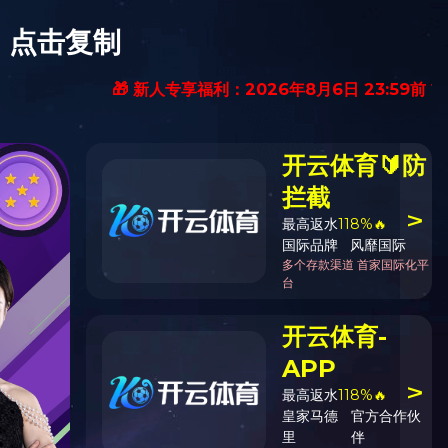
网页版
|
米兰在线注册_米兰(中国)
|